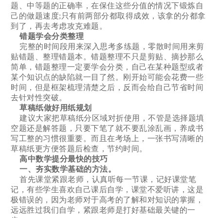
题、中等题的正确率，在保住这些分值的情况下锻炼自
己的做题速度;只有前两部分都取得成效，该拿的分都拿
到了，再去考虑攻克难题。
错题学会分类整理
完整的时间段用来深入思考多练题，零散时间用来剪
贴错题、整理错题本。错题整理不只是剪贴、摘抄那么
简单，错题整理一定要学会分类，自己在某种题型或者
某个知识点的缺陷就一目了然。刚开始可能会花费一些
时间，但是框架梳理清楚之后，反而会给自己节省时间
去针对性突破。
草稿纸做好用纸规划
建议大家把草稿纸分区域对折使用，不管是选择题填
空题还是解答题，只要下笔了就不要乱涂乱画，养成书
写工整的习惯很重要。而且在考场上，一张书写清晰的
草稿纸更方便答题后检查，节约时间。
高中数学提分最快的技巧
一、夯实数学基础的方法。
首先课堂紧跟老师，认真听每一节课，记好课堂笔
记，有些学生喜欢自己课后自学，课堂不爱听讲，这是
极错误的，因为老师对于高考的了解和对知识的掌握，
远远胜过我们自学，紧跟老师是打好基础最关键的一