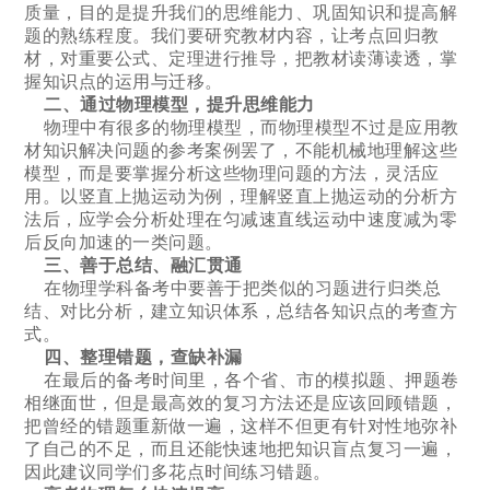
质量，目的是提升我们的思维能力、巩固知识和提高解
题的熟练程度。我们要研究教材内容，让考点回归教
材，对重要公式、定理进行推导，把教材读薄读透，掌
握知识点的运用与迁移。
二、通过物理模型，提升思维能力
物理中有很多的物理模型，而物理模型不过是应用教
材知识解决问题的参考案例罢了，不能机械地理解这些
模型，而是要掌握分析这些物理问题的方法，灵活应
用。以竖直上抛运动为例，理解竖直上抛运动的分析方
法后，应学会分析处理在匀减速直线运动中速度减为零
后反向加速的一类问题。
三、善于总结、融汇贯通
在物理学科备考中要善于把类似的习题进行归类总
结、对比分析，建立知识体系，总结各知识点的考查方
式。
四、整理错题，查缺补漏
在最后的备考时间里，各个省、市的模拟题、押题卷
相继面世，但是最高效的复习方法还是应该回顾错题，
把曾经的错题重新做一遍，这样不但更有针对性地弥补
了自己的不足，而且还能快速地把知识盲点复习一遍，
因此建议同学们多花点时间练习错题。