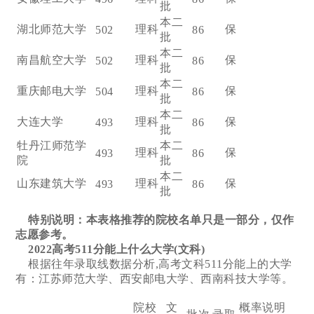
批
本二
湖北师范大学
理科
保
502
86
批
本二
南昌航空大学
理科
保
502
86
批
本二
重庆邮电大学
理科
保
504
86
批
本二
大连大学
理科
保
493
86
批
牡丹江师范学
本二
理科
保
493
86
院
批
本二
山东建筑大学
理科
保
493
86
批
特别说明：本表格推荐的院校名单只是一部分，仅作
志愿参考。
2022高考511分能上什么大学(文科)
根据往年录取线数据分析,高考文科511分能上的大学
有：江苏师范大学、西安邮电大学、西南科技大学等。
院校
文
概率说明