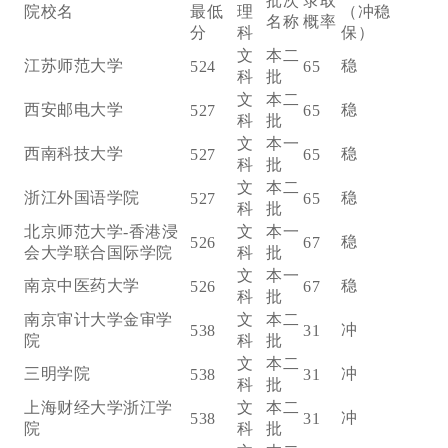
批次
录取
院校名
最低
理
（冲稳
名称
概率
分
科
保）
文
本二
江苏师范大学
稳
524
65
科
批
文
本二
西安邮电大学
稳
527
65
科
批
文
本一
西南科技大学
稳
527
65
科
批
文
本二
浙江外国语学院
稳
527
65
科
批
北京师范大学-香港浸
文
本一
稳
526
67
会大学联合国际学院
科
批
文
本一
南京中医药大学
稳
526
67
科
批
南京审计大学金审学
文
本二
冲
538
31
院
科
批
文
本二
三明学院
冲
538
31
科
批
上海财经大学浙江学
文
本二
冲
538
31
院
科
批