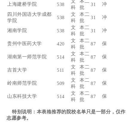
文
本二
上海建桥学院
冲
538
31
科
批
四川外国语大学成都
文
本二
冲
538
31
学院
科
批
文
本二
湘南学院
冲
538
31
科
批
文
本二
贵州中医药大学
保
420
87
科
批
文
本二
湖南第一师范学院
保
514
87
科
批
文
本二
吉首大学
保
511
87
科
批
文
本二
岭南师范学院
保
509
87
科
批
文
本二
山东科技大学
保
514
87
科
批
特别说明：本表格推荐的院校名单只是一部分，仅作
志愿参考。