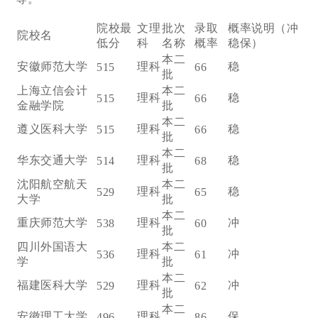
院校最
文理
批次
录取
概率说明（冲
院校名
低分
科
名称
概率
稳保）
本二
安徽师范大学
理科
稳
515
66
批
上海立信会计
本二
理科
稳
515
66
金融学院
批
本二
遵义医科大学
理科
稳
515
66
批
本二
华东交通大学
理科
稳
514
68
批
沈阳航空航天
本二
理科
稳
529
65
大学
批
本二
重庆师范大学
理科
冲
538
60
批
四川外国语大
本二
理科
冲
536
61
学
批
本二
福建医科大学
理科
冲
529
62
批
本二
安徽理工大学
理科
保
496
86