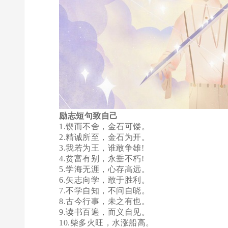
励志短句致自己
1.锲而不舍，金石可镂。
2.精诚所至，金石为开。
3.我若为王，谁敢争雄!
4.贫富有别，永垂不朽!
5.学海无涯，心存高远。
6.矢志向学，敢于胜利。
7.不学自知，不问自晓。
8.古今行事，未之有也。
9.读书百遍，而义自见。
10.柴多火旺，水涨船高。