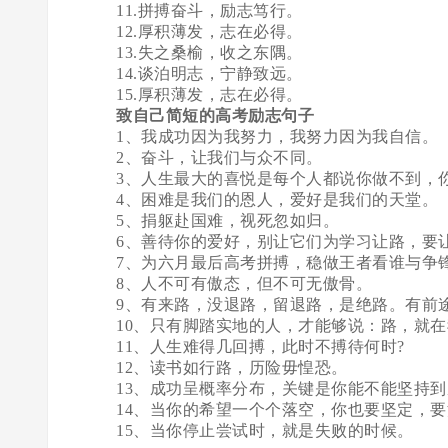
11.拼搏奋斗，励志笃行。
12.厚积薄发，志在必得。
13.失之桑榆，收之东隅。
14.谈泊明志，宁静致远。
15.厚积薄发，志在必得。
致自己简短的高考励志句子
1、我成功因为我努力，我努力因为我自信。
2、奋斗，让我们与众不同。
3、人生最大的喜悦是每个人都说你做不到，你
4、困难是我们的恩人，爱好是我们的天堂。
5、捐躯赴国难，视死忽如归。
6、善待你的爱好，别让它们为学习让路，要
7、为六月最后高考拼搏，稳做王者看谁与争锋
8、人不可有傲态，但不可无傲骨。
9、有来路，没退路，留退路，是绝路。有前
10、只有脚踏实地的人，才能够说：路，就在
11、人生难得几回搏，此时不搏待何时?
12、读书如行路，历险毋惶恐。
13、成功呈概率分布，关键是你能不能坚持到
14、当你的希望一个个落空，你也要坚定，要
15、当你停止尝试时，就是失败的时候。