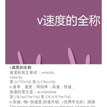
v速度的全称
速度的英文单词：velocity。
velocity
英 [v??l?s?ti] 美 [v??lɑ:s?ti]
n.速率，速度；周转率；高速，快速。
加速的英文是：acceleration
英 [?k?sel??re??n] 美 [?k?s?l??re??n]
n.加速;<物>加速度;加速升级;（优秀学生的）跳级
The engine delivers instant acceleration whatever the